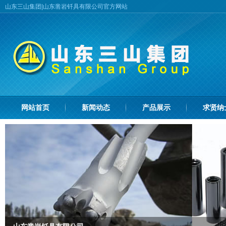
山东三山集团|山东凿岩钎具有限公司官方网站
网站首页
新闻动态
产品展示
求贤纳