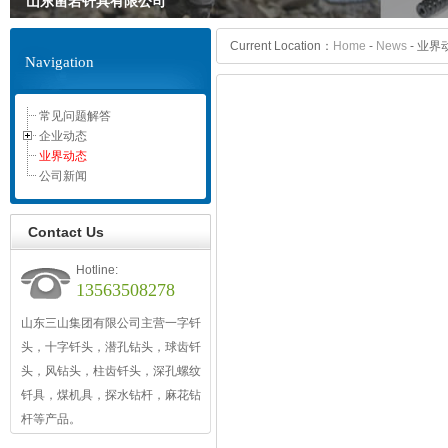
山东凿岩钎具有限公司
山东三山集团
山东三山集团
山东凿岩钎具有限公司
山东凿岩钎具有限公司
Current Location：
Home
-
News
-
业界
Navigation
山东三山集团
山东三山集团
山东凿岩钎具有限公司
常见问题解答
企业动态
业界动态
公司新闻
Contact Us
Hotline:
13563508278
山东三山集团有限公司主营一字钎
头，十字钎头，潜孔钻头，球齿钎
头，风钻头，柱齿钎头，深孔螺纹
钎具，煤机具，探水钻杆，麻花钻
杆等产品。