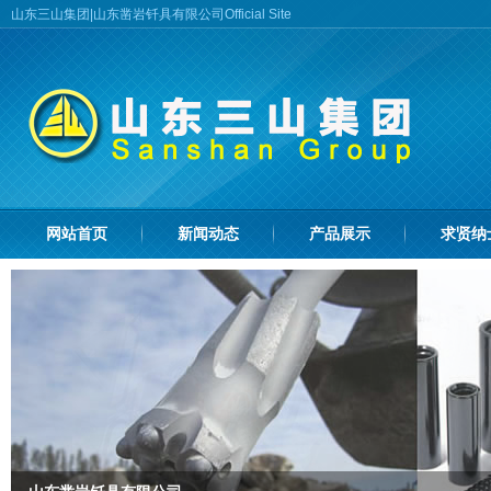
山东三山集团|山东凿岩钎具有限公司Official Site
网站首页
新闻动态
产品展示
求贤纳