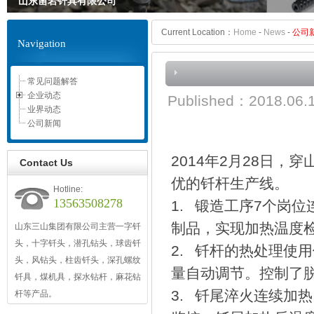
山东凿岩钎具有限公司
山东三山集团
山东三山集团
山东凿岩钎具有限公司
山东凿岩钎具有限公司
Current Location：
Home
-
News
-
公司
Navigation
山东三山集团
山东三山集团
山东凿岩钎具有限公司
常见问题解答
企业动态
Published：
2018.06.
业界动态
公司新闻
2014年2月28日
Contact Us
优的钎杆生产线。
Hotline:
13563508278
1. 锻造工序7个岗
制品，实现加热温度
山东三山集团有限公司主营一字钎
头，十字钎头，潜孔钻头，球齿钎
2. 钎杆的热处理使
头，风钻头，柱齿钎头，深孔螺纹
量自动调节。控制了
钎具，煤机具，探水钻杆，麻花钻
3. 钎尾淬火连续加
杆等产品。