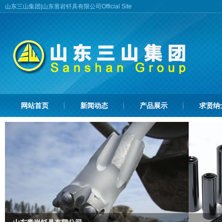
山东三山集团|山东凿岩钎具有限公司Official Site
网站首页
新闻动态
产品展示
求贤纳