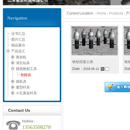
山东凿岩钎具有限公司
山东三山集团
山东三山集团
山东凿岩钎具有限公司
山东凿岩钎具有限公司
Current Location：
Home
-
Products
-
产
Navigation
山东三山集团
山东三山集团
山东凿岩钎具有限公司
证书汇总
图片汇总
精品展示
产品总汇
凿岩机
铣刨混凝土类
铣
潜孔钻具
路面铣刨工具
Date：
Da
2018.06.12
刨路齿
煤机具
重型钎具
小孔凿岩钎具
Contact Us
Hotline:
13563508278