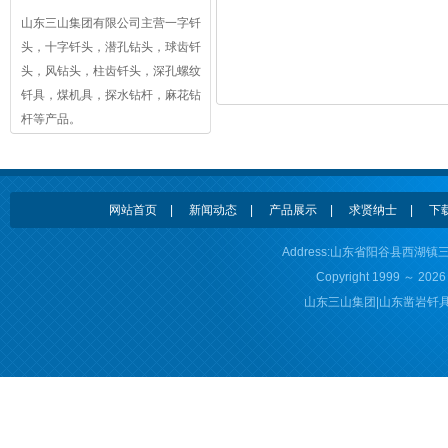
山东三山集团有限公司主营一字钎
头，十字钎头，潜孔钻头，球齿钎
头，风钻头，柱齿钎头，深孔螺纹
钎具，煤机具，探水钻杆，麻花钻
杆等产品。
网站首页
|
新闻动态
|
产品展示
|
求贤纳士
|
下
Address:山东省阳谷县西湖镇三山路3
Copyright 1999 ～ 202
山东三山集团|山东凿岩钎